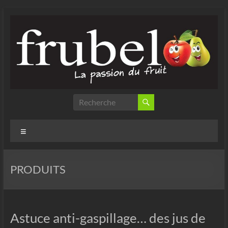
Aller
au
contenu
frubel.be
Menu
PRODUITS
Astuce anti-gaspillage… des jus de